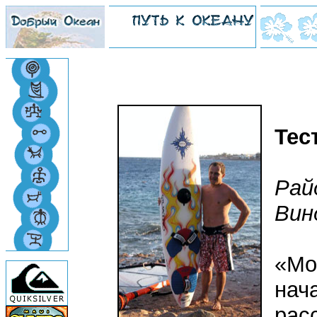
Тес
Рай
Вин
«Мо
нач
рас