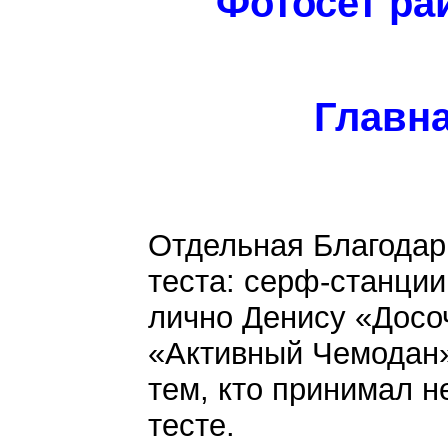
Фотосет ра
Главна
Отдельная Благодар
теста: серф-станци
лично Денису «Досоч
«Активный Чемодан
тем, кто принимал н
тесте.