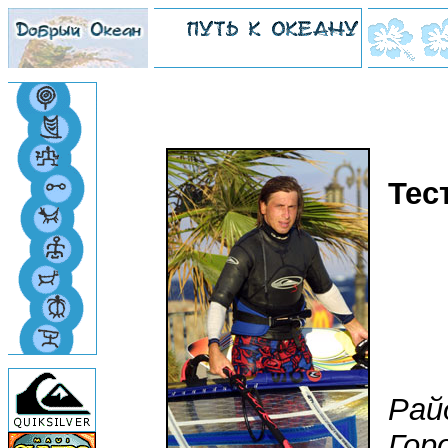
Тес
Рай
Гор