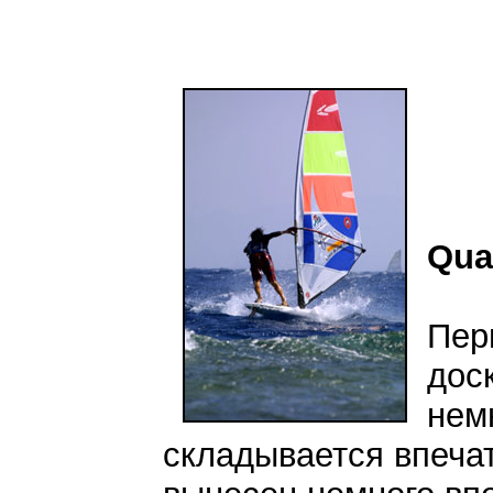
Qua
Пер
дос
немн
складывается впечат