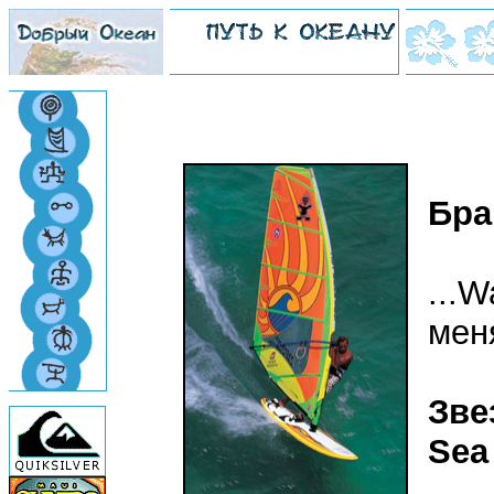
Бра
...W
меня
Зве
Sea