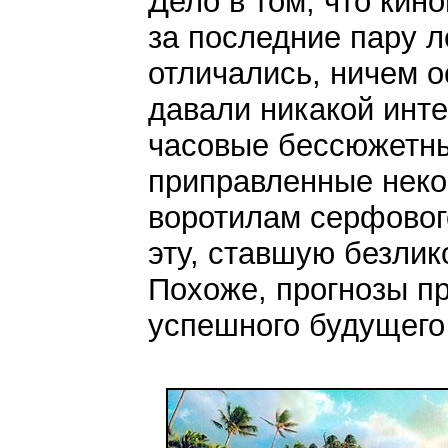
Дело в том, что кин
за последние пару ле
отличались, ничем 
давали никакой инт
часовые бессюжетны
приправленные некое
воротилам серфовог
эту, ставшую безлик
Похоже, прогнозы п
успешного будущего