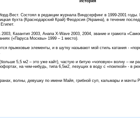
История
Норд-Вест. Состоял в редакции журнала Виндсерфинг в 1999-2001 годы. 
ицкая бухта (Краснодарский Край) Феодосия (Украина), в течение после
 Египет.
 2003, Казантип 2003, Анапа X-Wave 2003, 2004, звание и грамота «Са
аниях («Паруса Москвы» 1999 – 1 место).
ются прыжковые элементы, и в шутку называют мой стиль катания - «п
.
больше 5,5 м2 – это уже кайт), частую и битую «чоповую» волну – ни ра
ортах, на чем-нибудь, типа 6,5м2, лезущих в воду с «поилкой» - в рюк
анах, волны, девушку по имени Майя, грибной суп, кальмары и мачты P