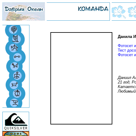
Данила 
Фотосет и
Тест досо
Фотосет и
Даниил А
21 год, 
Катается 
Любимый 