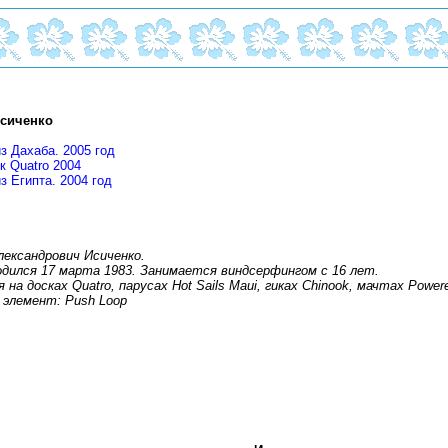
Исиченко
з Дахаба. 2005 год
к Quatro 2004
з Египта. 2004 год
лександрович Исиченко.
Родился 17 марта 1983. Занимается виндсерфингом с 16 лет.
на досках Quatro, парусах Hot Sails Maui, гиках Chinook, мачтах Power
элемент: Push Loop