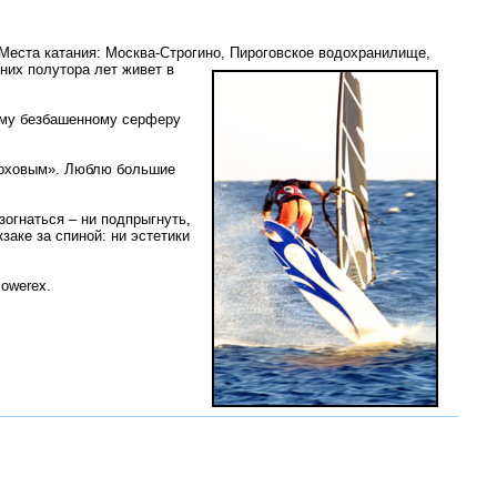
Места катания: Москва-Строгино,
Пироговское водохранилище,
дних полутора лет живет в
мому безбашенному серферу
ороховым». Люблю большие
зогнаться – ни подпрыгнуть,
заке за спиной: ни эстетики
owerex.