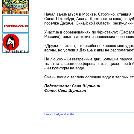
Начал заниматься в Москве, Строгино, станция 
Санкт-Петербург, Анапа, Должанская коса, Голуб
поселке Дахабе, Синайской области, республики
Участие в соревнованиях по Фристайлу: (Сафага
России»), опыт в детских и юношеских соревнов
«Друзья считают, что особенно хорошо мне уда
волны, но условия Дахаба к ним не располагают
Не люблю – безветренные дни, большие паруса (
толстых «псевдосерферов», катающихся при 5 боф
- ни культуры на воде.
Очень люблю теплую соленую воду в теплых стр
Подготовил: Сеня Шульгин
Фото: Сева Шульгин
Seva Shulgin © 2004