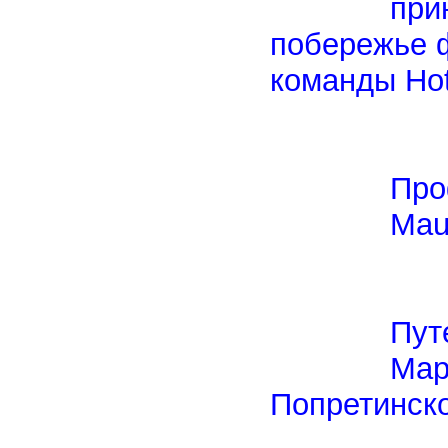
при
побережье ф
команды Hot
Про
Mau
Пут
Мар
Попретинско