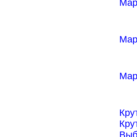
Мар
Мар
Мар
Кру
Кру
Выб