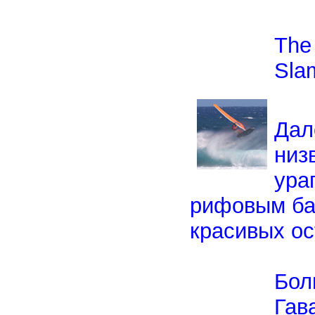
The
Sla
Дал
низ
ура
рифовым ба
красивых ос
Бол
Гав