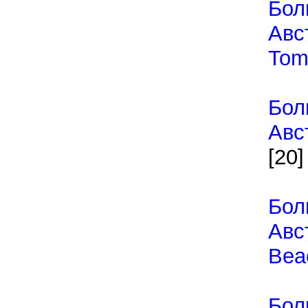
Бол
Авс
Tom
Бол
Авс
[20]
Бол
Авс
Bea
Бол