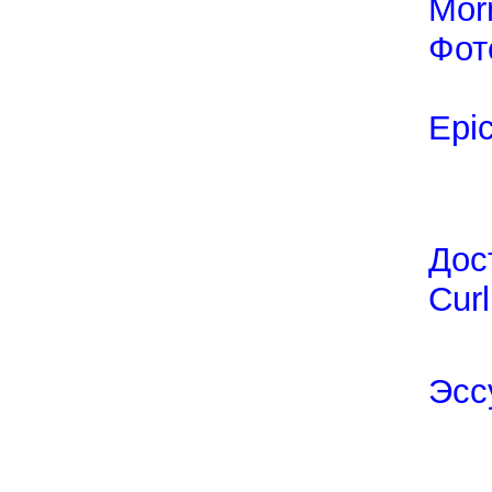
Mor
Фот
Epi
Дос
Curl
Эсс