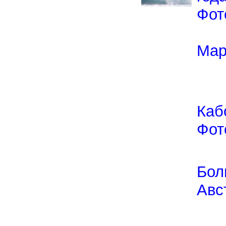
Фот
Мар
Каб
Фот
Бол
Авс