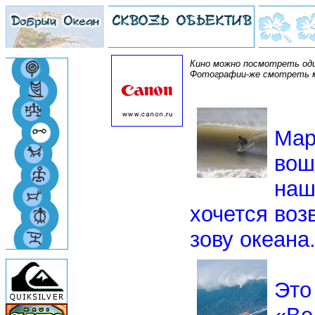
Кино можно посмотреть один
Фотографии-же смотреть мо
Мар
вош
наш
хочется воз
зову океана
Это