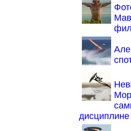
Фот
Мав
фил
Але
спо
Нев
Мор
сам
дисциплине 