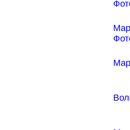
Фот
Маро
Фот
Мар
Вол