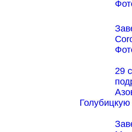
Фот
Зав
Cor
Фот
29 
под
Азо
Голубицкую
Зав