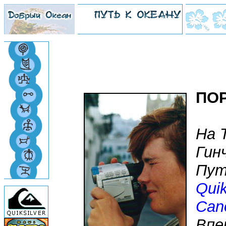
ПО
На 
Гин
Пут
Quik
Can
Впе