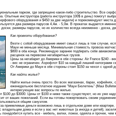
иональным парком, где запрещено какое-либо строительство. Все серфо
ва. Опытные инструктора (работа инструктора 100$ в день) помогут выб
 серфового оборудования и $450 за две недели) и порекомендуют места д
зуется два размера парусов 4,4м. - 5,0м. В прокатах выдается именно
 доски, размеры парусов, но их количество всегда неизменно - доска, дв
Как провезти оборудование?
Везти с собой оборудование имеет смысл лишь в том случае, есл
Мауи не меньше месяца. Минимальная стоимость провоза матчаст
$800 в оба конца. Рекомендую заранее подбирать себе авиакомпа
расценок на перевозки негабаритных грузов.
Цены за негабарит до Америки в обе стороны: Air France $240 - вес
- вес не ограничен. Аэрофлот $10 за каждый лишний килограмм св
От Америки до Мауи в обе стороны стоит $150 за чехол с одной д
Как найти жилье?
Найти жилье очень просто. Во всех магазинах, барах, кофейнях, с
еженедельное бесплатное издание "Мауи Бюлетень" (Maui Bulleten
интересующие вас вопросы по жилью.
т $100 до $3000. Цены от $100 и ниже также существуют, но их уже надо
сит от ваших пожеланий. Если вы готовы пожертвовать своим уединением
и пользоваться общим санузлом.
е за приемлемые деньги возможно лишь в отдельном доме или квартире,
с владельцем дома и если у вас нет животных (а иногда и детей), засел
 понадобится купить все - мебель, вилки, ложки, одеяла и прочее, чем