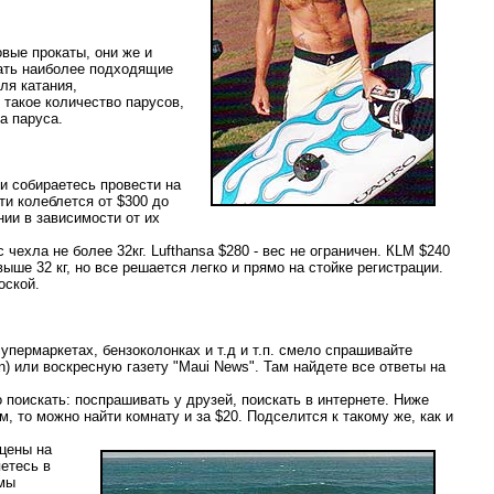
вые прокаты, они же и
рать наиболее подходящие
ля катания,
 такое количество парусов,
а паруса.
и собираетесь провести на
и колеблется от $300 до
нии в зависимости от их
 чехла не более 32кг. Lufthansa $280 - вес не ограничен. КLM $240
ыше 32 кг, но все решается легко и прямо на стойке регистрации.
оской.
упермаркетах, бензоколонках и т.д и т.п. смело спрашивайте
) или воскресную газету "Maui News". Там найдете все ответы на
 поискать: поспрашивать у друзей, поискать в интернете. Ниже
, то можно найти комнату и за $20. Подселится к такому же, как и
 цены на
яетесь в
 мы