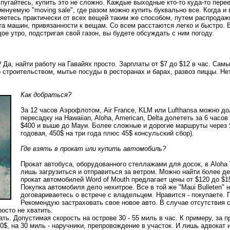
пугайтесь, купить это не сложно. Каждые выходные кто-то куда-то пере
енуемую "moving sale", где разом можно купить буквально все. Когда и
яетесь практически от всех вещей таким же способом, путем распродаж
та машин, привязанности к вещам. Со всем расстаются легко и быстро.
е утро, подстригая свой газон, вы будете обсуждать с ним погоду.
Да, найти работу на Гавайях просто. Зарплаты от $7 до $12 в час. Сам
 строительством, мытье посуды в ресторанах и барах, развоз пиццы. Не
Как добраться?
За 12 часов Аэрофлотом, Air France, KLM или Lufthansa можно д
пересадку на Hawaiian, Aloha, American, Delta долететь за 6 часо
$400 и выше до Мауи. Более сложные и дорогие маршруты через Я
годовая, 450$ на три года плюс 45$ консульский сбор).
Где взять в прокат или купить автомобиль?
Прокат автобуса, оборудованного стеллажами для досок, в Aloha V
лишь загрузиться и отправиться за ветром. Можно найти более д
прокат автомобилей Word of Mouth предлагает цены от $120 до $1
Покупка автомобиля дело нехитрое. Все в той же "Maui Bulleten
договариваетесь о встрече с владельцем. Нравится - покупаете. 
Рекомендую застраховать свое новое авто. В случае отсутствия 
росто не хватить.
ь. Допустимая скорость на острове 30 - 55 миль в час. К примеру, за 
50$, на 30 миль - наручники, препровождение в участок. И лишь адвокат 