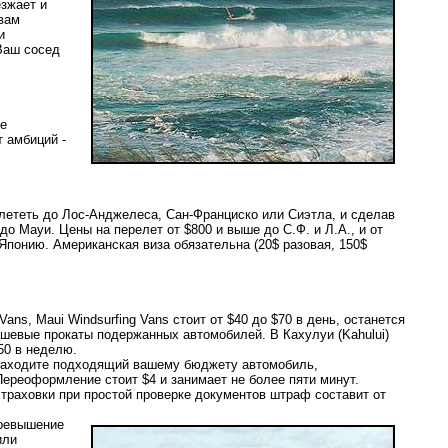
езжает и
 вам
и
 Ваш сосед
ые
т амбиций -
олететь до Лос-Анджелеса, Сан-Франциско или Сиэтла, и сделав
в до Мауи. Цены на перелет от $800 и выше до С.Ф. и Л.А., и от
понию. Американская виза обязательна (20$ разовая, 150$
ans, Maui Windsurfing Vans стоит от $40 до $70 в день, останется
ешевые прокаты подержанных автомобилей. В Кахулуи (Kahului)
50 в неделю.
" находите подходящий вашему бюджету автомобиль,
Переоформление стоит $4 и занимает не более пяти минут.
страховки при простой проверке документов штраф составит от
превышение
или