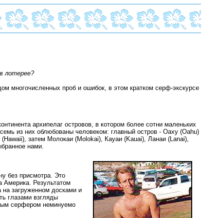
 в лотерее?
дом многочисленных проб и ошибок, в этом кратком серф-экскурсе
онтинента архипелаг островов, в котором более сотни маленьких
 семь из них облюбованы человеком: главный остров - Оаху (Oahu)
Hawaii), затем Молокаи (Molokai), Кауаи (Kauai), Ланаи (Lanai),
выбранное нами.
ну без присмотра. Это
а Америка. Результатом
а на загруженном досками и
ть глазами взгляды
тным серфером неминуемо