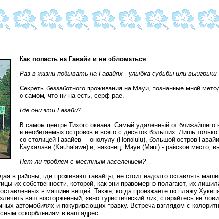
Как попасть на Гавайи и не обломаться
Раз в жизни побывать на Гавайях - улыбка судьбы или выигрыш
Секреты беззаботного проживания на Мауи, познанные мной мето
о самом, что ни на есть, серф-рае.
Где они эти Гавайи?
В самом центре Тихого океана. Самый удаленный от ближайшего к
и необитаемых островов и всего с десяток больших. Лишь только
со столицей Гавайев - Гонолулу (Honolulu), большой остров Гавайи (
Каухалаве (Kauhalawe) и, наконец, Мауи (Maui) - райское место, 
Нет ли проблем с местным населением?
ая в районы, где проживают гавайцы, не стоит надолго оставлять маши
ицы их собственности, которой, как они правомерно полагают, их лишил
во оставленных в машине вещей. Также, когда проезжаете по пляжу Хукип
зличить ваш восторженный, явно туристический лик, старайтесь не лови
мных автомобилях и покуривающих травку. Встреча взглядом с колори
есным оскорблениям в ваш адрес.