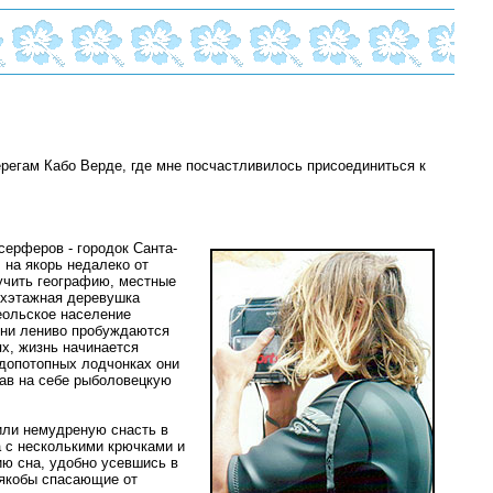
 берегам Кабо Верде, где мне посчастливилось присоединиться к
серферов - городок Санта-
 на якорь недалеко от
учить географию, местные
вухэтажная деревушка
еольское население
они лениво пробуждаются
ях, жизнь начинается
 допотопных лодчонках они
тав на себе рыболовецкую
или немудреную снасть в
а с несколькими крючками и
ию сна, удобно усевшись в
, якобы спасающие от