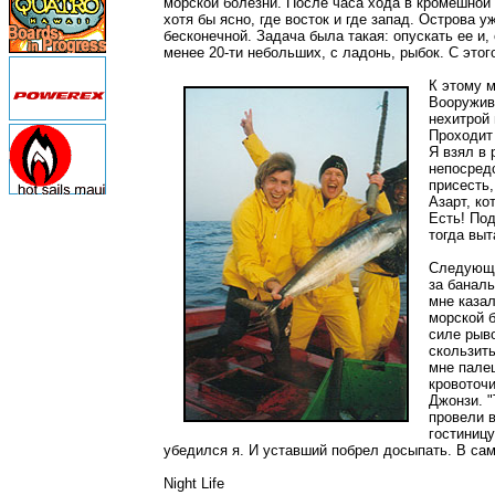
морской болезни. После часа хода в кромешной 
хотя бы ясно, где восток и где запад. Острова 
бесконечной. Задача была такая: опускать ее и
менее 20-ти небольших, с ладонь, рыбок. С это
К этому 
Вооружив
нехитрой 
Проходит 
Я взял в 
непосредс
присесть,
Азарт, ко
Есть! Под
тогда выт
Следующие
за баналь
мне казал
морской б
силе рыво
скользить
мне палец
кровоточи
Джонзи. "
провели 
гостиницу
убедился я. И уставший побрел досыпать. В сам
Night Life