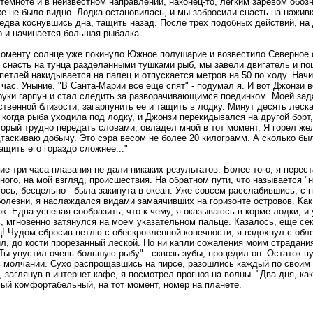
темноте и в неизвестном направлении, наконец-то, легким заревом обозн
уже не было видно. Лодка остановилась, и мы забросили снасть на нажив
, едва коснувшись дна, тащить назад. После трех подобных действий, н
го и начинается большая рыбалка.
моменту солнце уже покинуло Южное полушарие и возвестило Северное о
 снасть на тунца разделанными тушками рыб, мы завели двигатель и п
петлей накидывается на палец и отпускается метров на 50 по ходу. Нач
час. Уныние. "В Санта-Марии все еще спят" - подумал я. И вот Джонзи в
руки гарпун и стал следить за разворачивающимся поединком. Моей зад
твенной близости, загарпунить ее и тащить в лодку. Минут десять леска
 когда рыба уходила под лодку, и Джонзи перекидывался на другой борт
торый трудно передать словами, овладел мной в тот момент. Я горел же
таскиваю добычу. Это сэра весом не более 20 килограмм. А сколько был
ащить его гораздо сложнее..."
 три часа плавания не дали никаких результатов. Более того, я перест
ного, на мой взгляд, происшествия. На обратном пути, что называется "н
ось, бесцельно - была закинута в океан. Уже совсем расслабившись, с
олезни, я наслаждался видами замаячивших на горизонте островов. Как
к. Едва успевая сообразить, что к чему, я оказываюсь в корме лодки, и
, мгновенно затянулся на моем указательном пальце. Казалось, еще се
! Чудом сбросив петлю с обескровленной конечности, я вздохнул с обл
л, до кости прорезанный леской. Но ни капли сожаления моим страдания
Ты упустил очень большую рыбу" - сквозь зубы, процедил он. Остаток п
в молчании. Сухо распрощавшись на пирсе, разошлись каждый по своим 
, заглянув в интернет-кафе, я посмотрел прогноз на волны. "Два дня, как
ый комфортабельный, на тот момент, номер на планете.