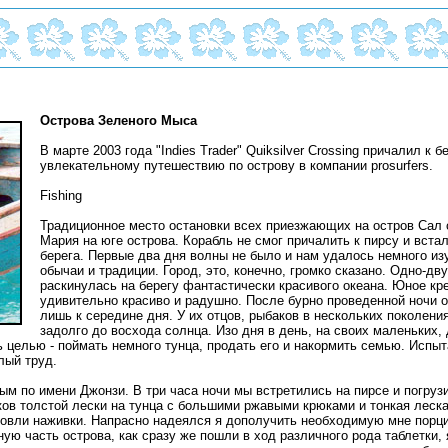
Острова Зеленого Мыса
В марте 2003 года "Indies Trader" Quiksilver Crossing причалил к
увлекательному путешествию по острову в компании prosurfers.
Fishing
Традиционное место остановки всех приезжающих на остров Сал 
Мария на юге острова. Корабль не смог причалить к пирсу и встал
берега. Первые два дня волны не было и нам удалось немного из
обычаи и традиции. Город, это, конечно, громко сказано. Одно-д
раскинулась на берегу фантастически красивого океана. Юное кр
удивительно красиво и радушно. После бурно проведенной ночи 
лишь к середине дня. У их отцов, рыбаков в нескольких поколени
задолго до восхода солнца. Изо дня в день, на своих маленьких,
 целью - поймать немного тунца, продать его и накормить семью. Испы
лый труд.
ым по имени Джонзи. В три часа ночи мы встретились на пирсе и погруз
ков толстой лески на тунца с большими ржавыми крюками и тонкая леск
 ловли наживки. Напрасно надеялся я дополучить необходимую мне порц
ную часть острова, как сразу же пошли в ход различного рода таблетки