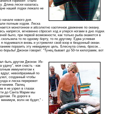
ачился горизонт: стало
ку. Длина лески казалась
а дне нашей лодки лежало не
 начале нового дня.
ошли полным ходом. Леска
инается монотонное и абсолютно хаотичное движение по океану.
есь напрягся, мгновенно сбросил ход и уперся ногами в дно лодки.
ачей было, при первой возможности, как только рыба окажется в
 скользила то по одному борту, то по другому. Едва успевая
, я поднимался вновь и устремлял свой взор в бездонный океан.
ланием поразить эту невидимую цель. Блеснула спина, бросок...
о борьбы! Джонзи говорит: "Тунец бывает до 50-ти килограмм, вот
ал быть другом Джонзи. Из-
а удачу", моя снасть - как
 полным иммунитетом к
 вдруг, невообразимый по
 узел, созданный чтобы
кунда и леска перережет
егчением. Палец
м я не узрел в глазах
ути до Санта Марии мы
делам. По дороге в
 минимум, волн не будет," -