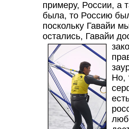
примеру, России, а 
была, то Россию бы
поскольку Гавайи мы
остались, Гавайи д
зак
пра
зау
Но,
сер
есть
рос
люб