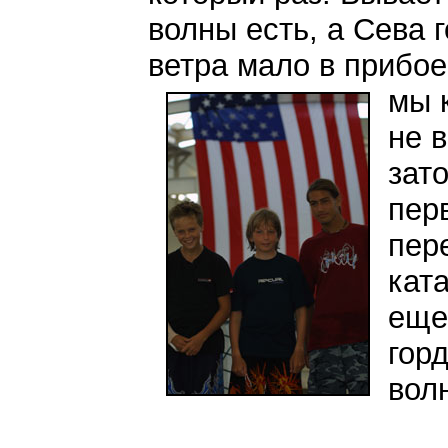
волны есть, а Сева 
ветра мало в прибое
мы к
не 
зат
пер
пер
кат
еще
гор
волн