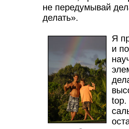
не передумывай дела
делать».
Я п
и п
нау
эле
дела
выс
top.
саль
ост