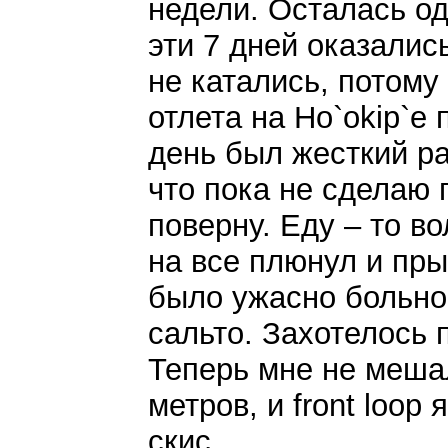
недели. Осталась од
эти 7 дней оказалис
не катались, потому 
отлета на Ho`okip`е 
день был жесткий ра
что пока не сделаю п
поверну. Еду – то во
на все плюнул и пр
было ужасно больно!
сальто. Захотелось
Теперь мне не мешал
метров, и front loop 
скис.