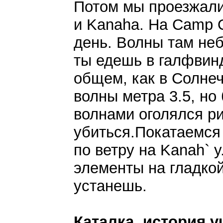
Потом мы проезжали
и Kanaha. На Camp 
день. Волны там неб
ты едешь в галфвинд
общем, как в Солнеч
волны метра 3.5, но 
волнами оголялся р
убиться.Покатаемся
по ветру на Kanah` 
элементы на гладкой
устанешь.
Каталка, история v