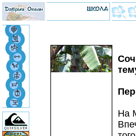
Соч
тем
Пер
На 
Впе
тог