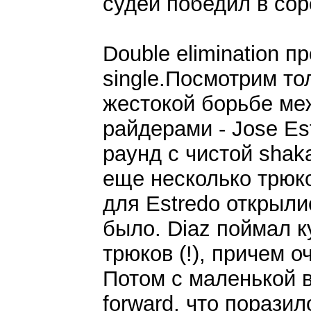
судей победил в сор
Double elimination п
single.Посмотрим то
жестокой борьбе ме
райдерами - Jose Est
раунд с чистой shak
еще несколько трюко
для Estredo открылис
было. Diaz поймал к
трюков (!), причем о
Потом с маленькой в
forward, что порази