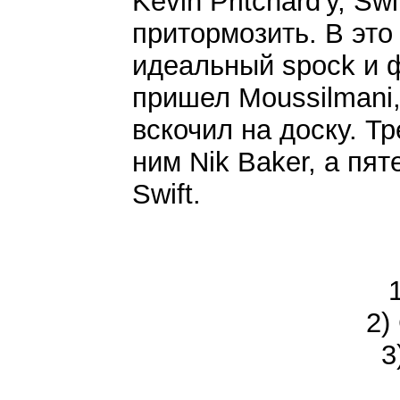
Kevin Pritchard'у, Sw
притормозить. В это 
идеальный spock и 
пришел Moussilmani,
вскочил на доску. Тр
ним Nik Baker, а пя
Swift.
2)
3