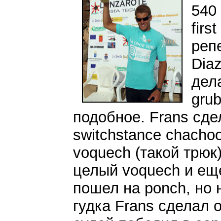
540 
firs
реп
Dia
дел
grub
подобное. Frans сд
switchstance chacho
voquech (такой трюк)
целый voquech и еще
пошел на ponch, но 
гудка Frans сделал 