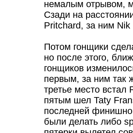
немалым отрывом, мн
Сзади на расстоянии
Pritchard, за ним Nik
Потом гонщики сдела
но после этого, бли
гонщиков изменилось
первым, за ним так ж
третье место встал R
пятым шел Taty Fran
последней финишной
были делать либо spo
пятерки вылетел совс