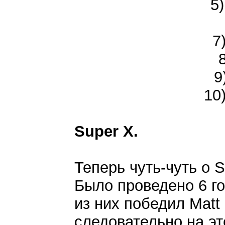
5
7
9
10
Super X.
Теперь чуть-чуть о S
Было проведено 6 гон
из них победил Matt 
следовательно на эт