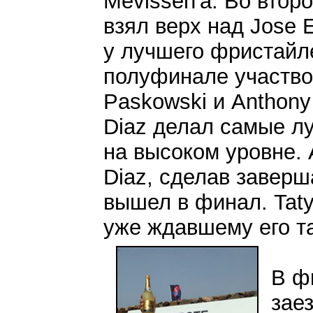
Mevissen'а. Во второ
взял верх над Jose 
у лучшего фристайле
полуфинале участво
Paskowski и Anthony
Diaz делал самые лу
на высоком уровне. 
Diaz, сделав заверш
вышел в финал. Taty
уже ждавшему его та
В ф
заез