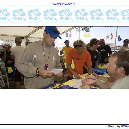
www.OnWave.ru
Photo by
PWA