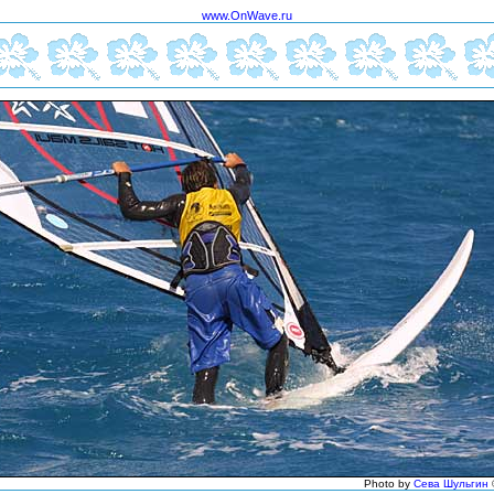
www.OnWave.ru
Photo by
Cева Шульгин