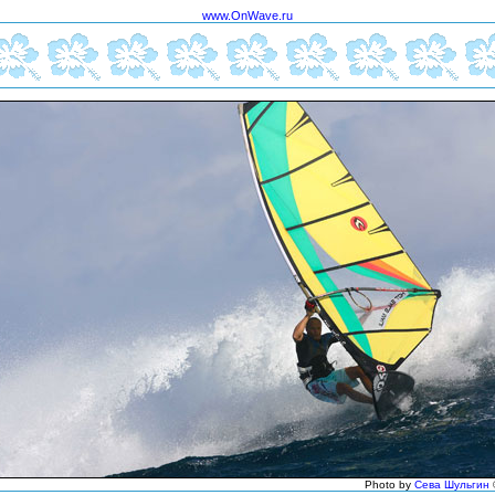
www.OnWave.ru
Photo by
Сева Шульгин