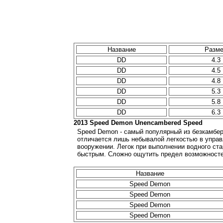
Название
Разм
DD
4.3
DD
4.5
DD
4.8
DD
5.3
DD
5.8
DD
6.3
2013 Speed Demon Unencambered Speed
Speed Demon - самый популярный из безкамбе
отличается лишь небывалой легкостью в управ
вооружении. Легок при выполнении водного ст
быстрым. Сложно ощутить предел возможносте
Название
Speed Demon
Speed Demon
Speed Demon
Speed Demon