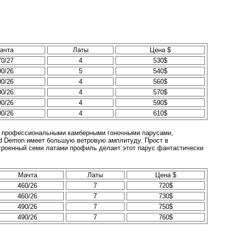
ачта
Латы
Цена $
70/27
4
530$
00/26
5
540$
00/26
4
560$
00/26
4
570$
00/26
4
590$
00/26
4
610$
 с профессиональными камберными гоночными парусами,
ed Demon имеет большую ветровую амплитуду. Прост в
строенный семи латами профиль делает этот парус фантастически
Мачта
Латы
Цена $
460/26
7
720$
460/26
7
730$
490/26
7
750$
490/26
7
760$