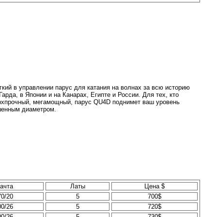
кий в управлении парус для катания на волнах за всю историю
Гарда, в Японии и на Канарах, Египте и России. Для тех, кто
ерхпрочный, мегамощный, парус QU4D поднимет ваш уровень
шенным диаметром.
ачта
Латы
Цена $
70/20
5
700$
00/26
5
720$
00/26
5
730$