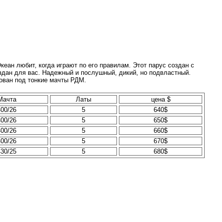
еан любит, когда играют по его правилам. Этот парус создан с
оздан для вас. Надежный и послушный, дикий, но подвластный.
рован под тонкие мачты РДМ.
Мачта
Латы
цена $
400/26
5
640$
400/26
5
650$
400/26
5
660$
400/26
5
670$
430/25
5
680$