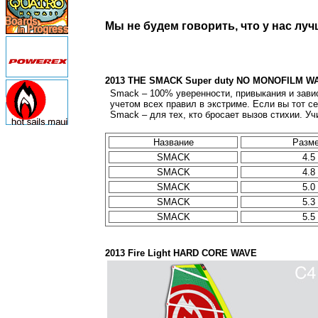
Мы не будем говорить, что у нас лучше
2013 THE SMACK Super duty NO MONOFILM W
Smack – 100% уверенности, привыкания и завис
учетом всех правил в экстриме. Если вы тот с
Smack – для тех, кто бросает вызов стихии. У
Название
Разм
SMACK
4.5
SMACK
4.8
SMACK
5.0
SMACK
5.3
SMACK
5.5
2013 Fire Light HARD CORE WAVE