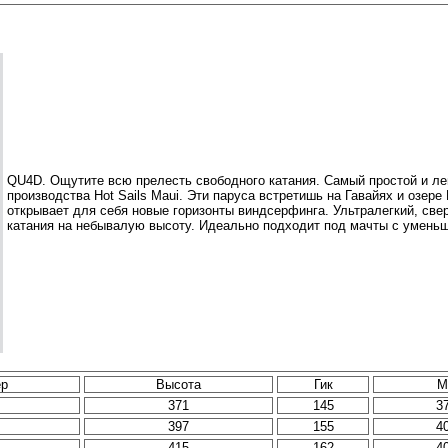
QU4D. Ощутите всю прелесть свободного катания. Самый простой и лег
производства Hot Sails Maui. Эти паруса встретишь на Гавайях и озере 
открывает для себя новые горизонты виндсерфинга. Ультралегкий, св
катания на небывалую высоту. Идеально подходит под мачты с умень
ер
Высота
Гик
М
371
145
3
397
155
4
415
162
4