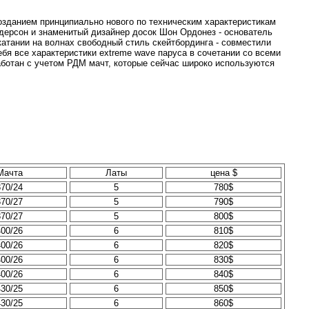
озданием принципиально нового по техническим характеристикам
ерсон и знаменитый дизайнер досок Шон Ордонез - основатель
катании на волнах свободный стиль скейтбординга - совместили
себя все характеристики extreme wave паруса в сочетании со всеми
аботан с учетом РДМ мачт, которые сейчас широко используются
Мачта
Латы
цена $
370/24
5
780$
370/27
5
790$
370/27
5
800$
400/26
6
810$
400/26
6
820$
400/26
6
830$
400/26
6
840$
430/25
6
850$
430/25
6
860$