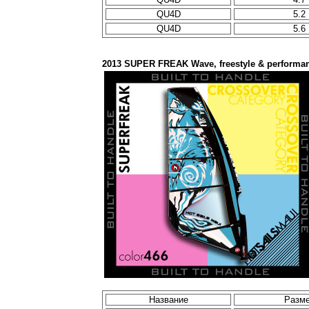
QU4D
5.2
QU4D
5.6
2013 SUPER FREAK Wave, freestyle & performa
Название
Разм