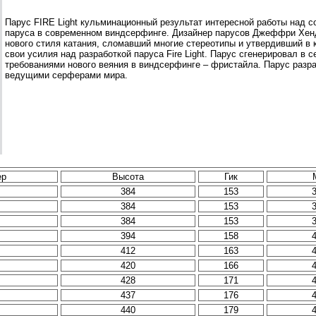
Парус FIRE Light кульминационный результат интересной работы над с
паруса в современном виндсерфинге. Дизайнер парусов Джеффри Хенд
нового стиля катания, сломавший многие стереотипы и утвердивший в 
свои усилия над разработкой паруса Fire Light. Парус сгенерировал в 
требованиями нового веяния в виндсерфинге – фристайла. Парус разр
ведущими серферами мира.
ер
Высота
Гик
384
153
384
153
384
153
394
158
412
163
420
166
428
171
437
176
440
179