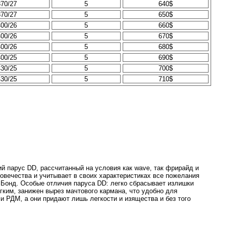
370/27
5
640$
370/27
5
650$
400/26
5
660$
400/26
5
670$
400/26
5
680$
400/25
5
690$
430/25
5
700$
430/25
5
710$
 парус DD, рассчитанный на условия как wave, так фрирайд и
овечества и учитывает в своих характеристиках все пожелания
 Бонд. Особые отличия паруса DD: легко сбрасывает излишки
гким, занижен вырез мачтового кармана, что удобно для
 РДМ, а они придают лишь легкости и изящества и без того