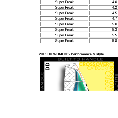
Super Freak
4.0
Super Freak
4.2
Super Freak
4.5
Super Freak
4.7
Super Freak
5.0
Super Freak
5.3
Super Freak
5.5
Super Freak
5.8
2013 DD WOMEN'S Performance & style