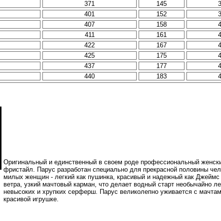
371
145
401
152
407
158
411
161
422
167
425
175
437
177
440
183
Оригинальный и единственный в своем роде профессиональный женский
фристайл. Парус разработан специально для прекрасной половины чел
милых женщин - легкий как пушинка, красивый и надежный как Джеймс
ветра, узкий мачтовый карман, что делает водный старт необычайно ле
невысоких и хрупких серферш. Парус великолепно уживается с мачтами
красивой игрушке.