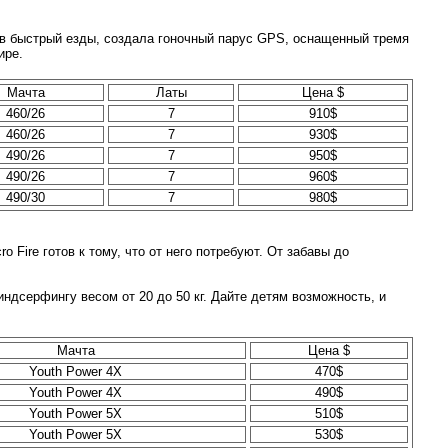
ов быстрый езды, создала гоночный парус GPS, оснащенный тремя
ире.
Мачта
Латы
Цена $
460/26
7
910$
460/26
7
930$
490/26
7
950$
490/26
7
960$
490/30
7
980$
 Fire готов к тому, что от него потребуют. От забавы до
ндсерфингу весом от 20 до 50 кг. Дайте детям возможность, и
Мачта
Цена $
Youth Power 4X
470$
Youth Power 4X
490$
Youth Power 5X
510$
Youth Power 5X
530$