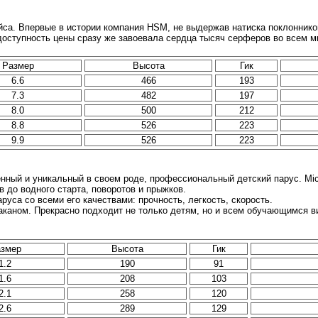
са. Впервые в истории компания HSM, не выдержав натиска поклонник
доступность цены сразу же завоевала сердца тысяч серферов во всем м
Размер
Высота
Гик
6.6
466
193
7.3
482
197
8.0
500
212
8.8
526
223
9.9
526
223
енный и уникальный в своем роде, профессиональный детский парус. Micro
в до водного старта, поворотов и прыжков.
аруса со всеми его качествами: прочность, легкость, скорость.
аканом. Прекрасно подходит не только детям, но и всем обучающимся ви
змер
Высота
Гик
1.2
190
91
1.6
208
103
2.1
258
120
2.6
289
129