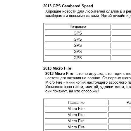
2013 GPS Сambered Speed
Хорошие новости для любителей слалома и рей
камберами и восьмью латами. Яркий дизайн и 
Название
GPS
GPS
GPS
GPS
GPS
2013 Micro Fire
2013 Micro Fire
- это не игрушка, это - единств
настоящего катания на волнах. От первых шаго
Micro Fire - мини копия настоящего взрослого п
Укомплектован гиком, мачтой, удлинителем, ст
они покажут, на что способны!
Название
Ра
Micro Fire
Micro Fire
Micro Fire
Micro Fire