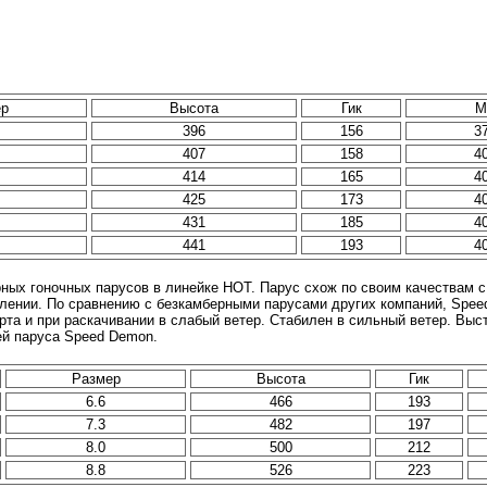
ер
Высота
Гик
М
396
156
3
407
158
4
414
165
4
425
173
4
431
185
4
441
193
4
рных гоночных парусов в линейке HOT. Парус схож по своим качествам
лении. По сравнению с безкамберными парусами других компаний, Spe
арта и при раскачивании в слабый ветер. Стабилен в сильный ветер. Вы
й паруса Speed Demon.
Размер
Высота
Гик
6.6
466
193
7.3
482
197
8.0
500
212
8.8
526
223