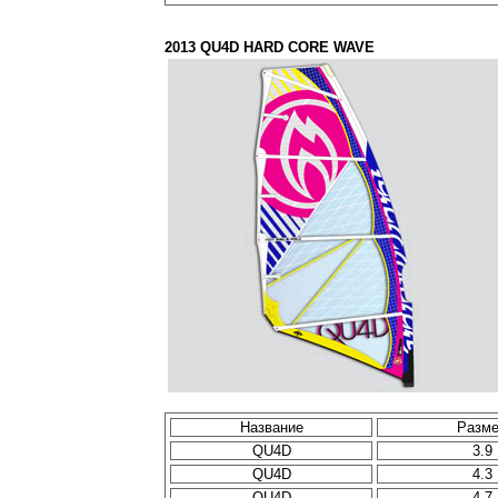
2013 QU4D HARD CORE WAVE
Название
Разм
QU4D
3.9
QU4D
4.3
QU4D
4.7