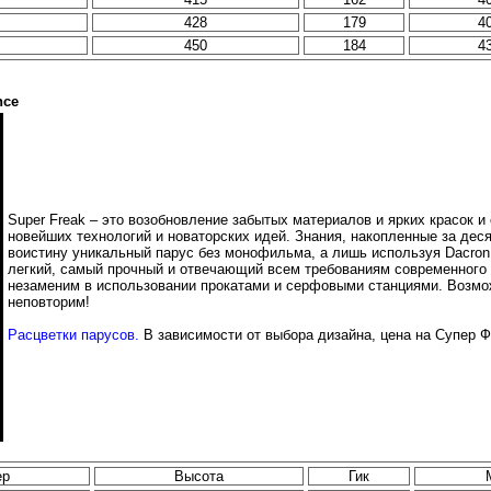
428
179
4
450
184
4
nce
Super Freak – это возобновление забытых материалов и ярких красок 
новейших технологий и новаторских идей. Знания, накопленные за дес
воистину уникальный парус без монофильма, а лишь используя Dacron ,
легкий, самый прочный и отвечающий всем требованиям современного
незаменим в использовании прокатами и серфовыми станциями. Возмо
неповторим!
Расцветки парусов.
В зависимости от выбора дизайна, цена на Супер Ф
ер
Высота
Гик