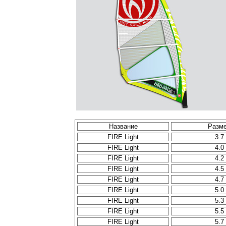
Название
Разм
FIRE Light
3.7
FIRE Light
4.0
FIRE Light
4.2
FIRE Light
4.5
FIRE Light
4.7
FIRE Light
5.0
FIRE Light
5.3
FIRE Light
5.5
FIRE Light
5.7