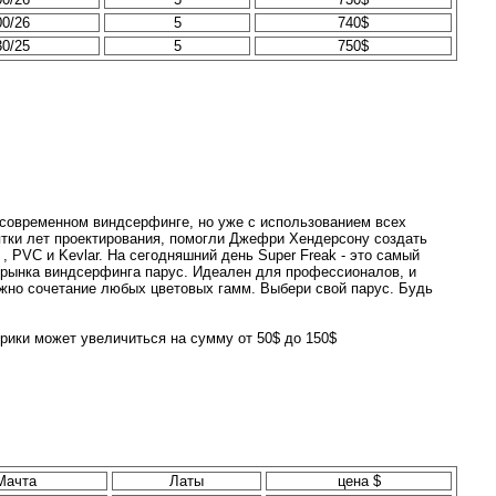
00/26
5
740$
30/25
5
750$
и современном виндсерфинге, но уже с использованием всех
ятки лет проектирования, помогли Джефри Хендерсону создать
 PVC и Kevlar. На сегодняшний день Super Freak - это самый
 рынка виндсерфинга парус. Идеален для профессионалов, и
жно сочетание любых цветовых гамм. Выбери свой парус. Будь
рики может увеличиться на сумму от 50$ до 150$
Мачта
Латы
цена $