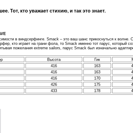
е. Тот, кто уважает стихию, и так это знает.
AVE
имости в виндсерфинге. Smack – это ваш шанс прикоснуться к волне. Ок
ерфер, кто играет на грани фола, то Smack именно тот парус, который с
читывая пожелания extreme sailors, парус Smack был изначально адапти
ер
Высота
Гик
416
163
416
163
416
170
426
175
433
178