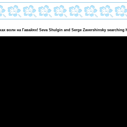
х волн на Гавайях! Seva Shulgin and Serge Zavershinsky searching 