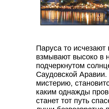
Паруса то исчезают 
взмывают высоко в н
подчеркнутом солнц
Саудовской Аравии. 
мистерию, становит
каким однажды пров
станет тот путь сп