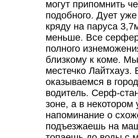
могут припомнить че
подобного. Дует уж
кряду на паруса 3,7м
меньше. Все серферы
полного изнеможени
близкому к коме. М
местечко Лайтхауз. 
оказываемся в город
водитель. Серф-ста
зоне, а в некотором
напоминание о схож
подъезжаешь на маш
топаешь до воды с м