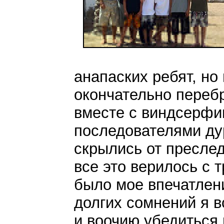
анапаских ребят, н
окончательно перебр
вместе с виндсерфин
последователями ду
скрылись от пресле
все это верилось с 
было мое впечатлени
долгих сомнений я в
и воочию убедиться 