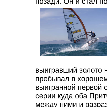
позади. Он и стал п
выигравший золото н
пребывал в хорошем
выигранной первой 
серии куда оба При
между ними и разраз