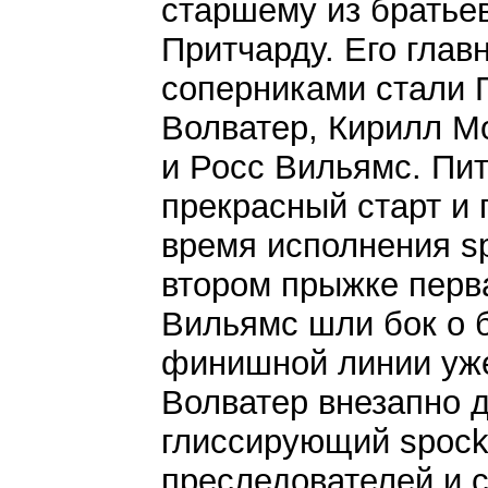
старшему из братье
Притчарду. Его глав
соперниками стали 
Волватер, Кирилл М
и Росс Вильямс. Пит
прекрасный старт и 
время исполнения sp
втором прыжке перва
Вильямс шли бок о б
финишной линии уже 
Волватер внезапно д
глиссирующий spock
преследователей и 