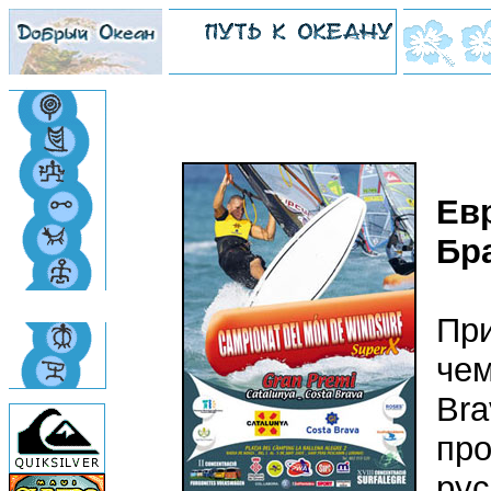
Евр
Бра
При
чем
Bra
про
рус