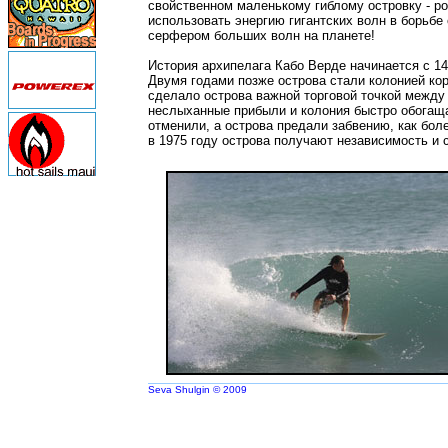
свойственном маленькому гиблому островку - р
использовать энергию гигантских волн в борьбе
серфером больших волн на планете!
История архипелага Кабо Верде начинается с 14
Двумя годами позже острова стали колонией ко
сделало острова важной торговой точкой между
неслыханные прибыли и колония быстро обогаща
отменили, а острова предали забвению, как бол
в 1975 году острова получают независимость и 
Seva Shulgin © 2009