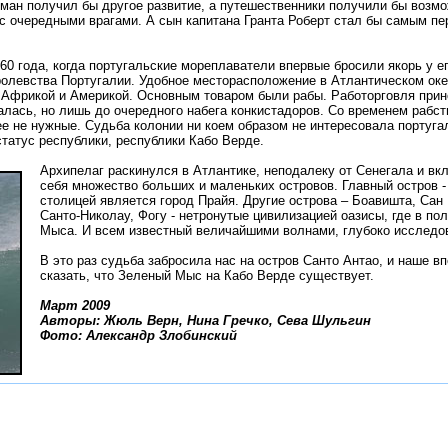
оман получил бы другое развитие, а путешественники получили бы возм
 с очередными врагами. А сын капитана Гранта Роберт стал бы самым п
60 года, когда португальские мореплаватели впервые бросили якорь у ег
ролевства Португалии. Удобное месторасположение в Атлантическом ок
 Африкой и Америкой. Основным товаром были рабы. Работорговля при
лась, но лишь до очередного набега конкистадоров. Со временем рабст
ее не нужные. Судьба колонии ни коем образом не интересовала португ
статус республики, республики Кабо Верде.
Архипелаг раскинулся в Атлантике, неподалеку от Сенегала и вк
себя множество больших и маленьких островов. Главный остров - 
столицей является город Прайя. Другие острова – Боавишта, Сан
Санто-Николау, Фогу - нетронутые цивилизацией оазисы, где в по
Мыса. И всем известный величайшими волнами, глубоко исследов
В это раз судьба забросила нас на остров Санто Антао, и наше в
сказать, что Зеленый Мыс на Кабо Верде существует.
Март 2009
Авторы: Жюль Верн, Нина Гречко, Сева Шульгин
Фото: Александр Злобинский