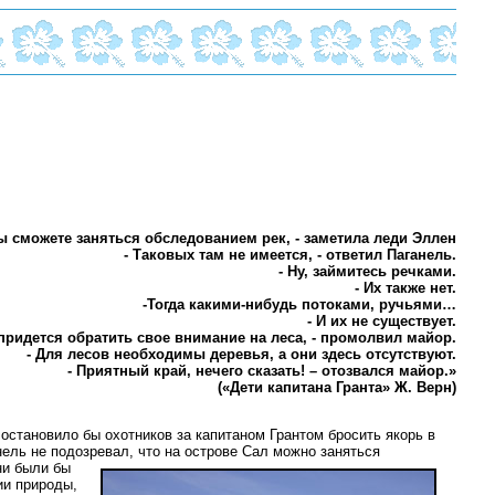
ы сможете заняться обследованием рек, - заметила леди Эллен
- Таковых там не имеется, - ответил Паганель.
- Ну, займитесь речками.
- Их также нет.
-Тогда какими-нибудь потоками, ручьями…
- И их не существует.
 придется обратить свое внимание на леса, - промолвил майор.
- Для лесов необходимы деревья, а они здесь отсутствуют.
- Приятный край, нечего сказать! – отозвался майор.»
(«Дети капитана Гранта» Ж. Верн)
 остановило бы охотников за капитаном Грантом бросить якорь в
ель не подозревал, что на острове Сал можно заняться
ни были бы
ии природы,