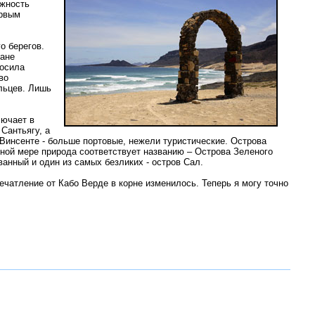
ожность
ервым
о берегов.
еане
носила
во
альцев. Лишь
лючает в
Сантьягу, а
 Винсенте - больше портовые, нежели туристические. Острова
лной мере природа соответствует названию – Острова Зеленого
анный и один из самых безликих - остров Сал.
печатление от Кабо Верде в корне изменилось. Теперь я могу точно