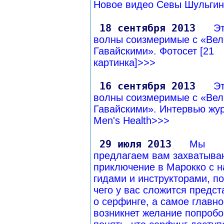
Новое видео Севы Шульги
18 сентября 2013
Э
волны соизмеримые с «Ве
Гавайскими». Фотосет [21
картинка]>>>
16 сентября 2013
Э
волны соизмеримые с «Ве
Гавайскими». Интервью жу
Men's Health>>>
29 июля 2013
Мы
предлагаем вам захватыв
приключение в Марокко с 
гидами и инструкторами, п
чего у вас сложится предс
о серфинге, а самое главно
возникнет желание попробо