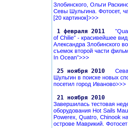
Злобинского, Ольги Раскин
Севы Шульгина. Фотосет, ча
[20 картинок]>>>
1 февраля 2011
"Quat
of Chilie" - красивейшее вид
Александра Злобинского в
съемок второй части филь
In Ocean">>>
25 ноября 2010
Сев
Шульгин в поиске новых сп
посетил город Иваново>>>
21 ноября 2010
Завершилась тестовая нед
оборудования Hot Sails Maui
Powerex, Quatro, Chinook н
острове Маврикий. Фотосет