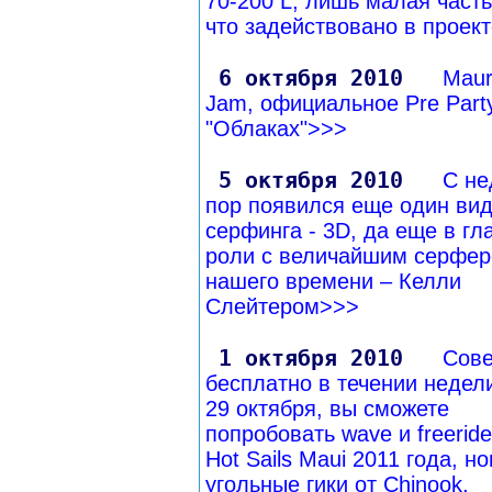
70-200 L, лишь малая часть
что задействовано в проек
6 октября 2010
Mauri
Jam, официальное Pre Part
"Облаках">>>
5 октября 2010
С не
пор появился еще один ви
серфинга - 3D, да еще в гл
роли с величайшим серфе
нашего времени – Келли
Слейтером>>>
1 октября 2010
Сов
бесплатно в течении недели
29 октября, вы сможете
попробовать wave и freerid
Hot Sails Maui 2011 года, н
угольные гики от Chinook,