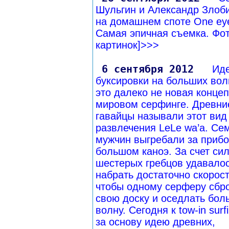
Шульгин и Александр Злоб
на домашнем споте One ey
Самая эпичная съемка. Фот
картинок]>>>
6 сентября 2012
Ид
буксировки на больших вол
это далеко не новая концеп
мировом серфинге. Древни
гавайцы называли этот вид
развлечения LeLe wa’a. Се
мужчин выгребали за прибо
большом каноэ. За счет си
шестерых гребцов удавало
набрать достаточно скорост
чтобы одному серферу сбр
свою доску и оседлать бо
волну. Сегодня к tow-in surf
за основу идею древних,