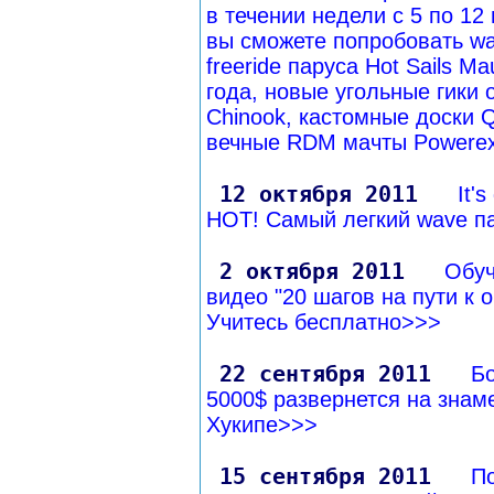
в течении недели с 5 по 12
вы сможете попробовать wa
freeride паруса Hot Sails Ma
года, новые угольные гики 
Chinook, кастомные доски Q
вечные RDM мачты Powere
12 октября 2011
It's
HOT! Самый легкий wave п
2 октября 2011
Обу
видео "20 шагов на пути к о
Учитесь бесплатно>>>
22 сентября 2011
Бо
5000$ развернется на знам
Хукипе>>>
15 сентября 2011
П